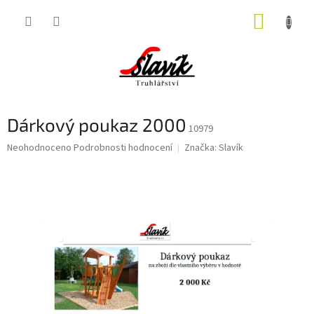
Přejít
NÁKUP
na
obsah
KOŠÍK
Dárkový poukaz 2000
10979
Průměrné
Neohodnoceno
Podrobnosti hodnocení
Značka:
Slavík
hodnocení
produktu
je
0,0
z
5
hvězdiček.