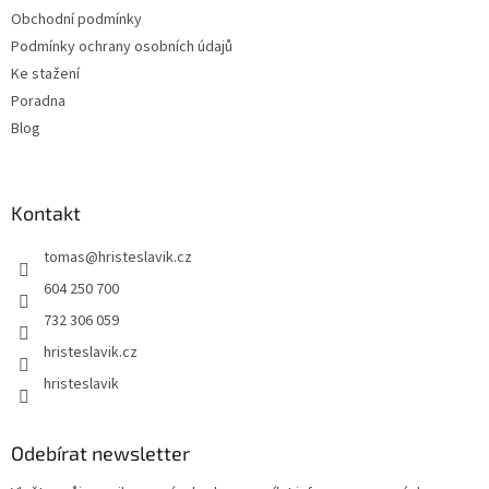
í
Obchodní podmínky
Podmínky ochrany osobních údajů
Ke stažení
Poradna
Blog
Kontakt
tomas
@
hristeslavik.cz
604 250 700
732 306 059
hristeslavik.cz
hristeslavik
Odebírat newsletter