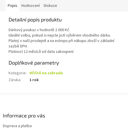
Popis
Hodnocení
Diskuze
Detailní popis produktu
Dárkový poukaz v hodnotě 2 000 Kč.
Ideální volba, pokud si nejste jistí výběrem vhodného dárku.
Platný v naší prodejně a na eshopu při nákupu zboží v základní
sazbě DPH.
Platnost 12 měsíců od data zakoupení.
Doplňkové parametry
Kategorie
:
Hřiště na zahradu
Záruka
:
1 rok
Z
á
p
a
Informace pro vás
t
Doprava a platba