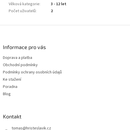
Věková kategorie
:
3 - 12 let
Počet uživatelů
:
2
Z
á
p
a
Informace pro vás
t
Doprava a platba
í
Obchodní podmínky
Podmínky ochrany osobních údajů
Ke stažení
Poradna
Blog
Kontakt
tomas
@
hristeslavik.cz