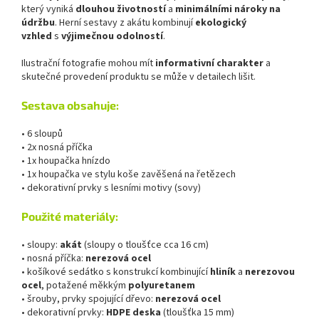
který vyniká
dlouhou životností
a
minimálními nároky na
údržbu
. Herní sestavy z akátu kombinují
ekologický
vzhled
s
výjimečnou odolností
.
Ilustrační fotografie mohou mít
informativní charakter
a
skutečné provedení produktu se může v detailech lišit.
Sestava obsahuje:
• 6 sloupů
• 2x nosná příčka
• 1x houpačka hnízdo
• 1x houpačka ve stylu koše zavěšená na řetězech
• dekorativní prvky s lesními motivy (sovy)
Použité materiály:
• sloupy:
akát
(sloupy o tloušťce cca 16 cm)
• nosná příčka:
nerezová ocel
• košíkové sedátko s konstrukcí kombinující
hliník
a
nerezovou
ocel
, potažené měkkým
polyuretanem
• šrouby, prvky spojující dřevo:
nerezová ocel
• dekorativní prvky:
HDPE deska
(tloušťka 15 mm)