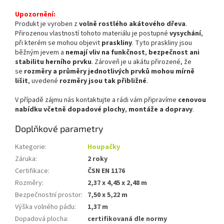
Upozornění:
Produkt je vyroben z
volně rostlého akátového dřeva
.
Přirozenou vlastností tohoto materiálu je postupné
vysychání
,
při kterém se mohou objevit
praskliny
. Tyto praskliny jsou
běžným jevem a
nemají vliv na funkčnost
,
bezpečnost ani
stabilitu herního prvku
. Zároveň je u akátu přirozené, že
se
rozměry a průměry jednotlivých prvků mohou mírně
lišit
, uvedené
rozměry jsou tak přibližné
.
V případě zájmu nás kontaktujte a rádi vám připravíme
cenovou
nabídku včetně dopadové plochy
,
montáže a dopravy
.
Doplňkové parametry
Kategorie
:
Houpačky
Záruka
:
2 roky
Certifikace
:
ČSN EN 1176
Rozměry
:
2,37 x 4,45 x 2,48 m
Bezpečnostní prostor
:
7,50 x 5,22 m
Výška volného pádu
:
1,37 m
Dopadová plocha
:
certifikovaná dle normy