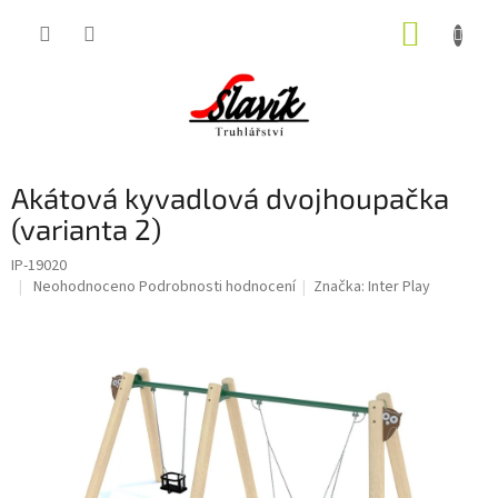
Přejít
NÁKUP
na
obsah
KOŠÍK
Akátová kyvadlová dvojhoupačka
(varianta 2)
IP-19020
Průměrné
Neohodnoceno
Podrobnosti hodnocení
Značka:
Inter Play
hodnocení
produktu
je
0,0
z
5
hvězdiček.