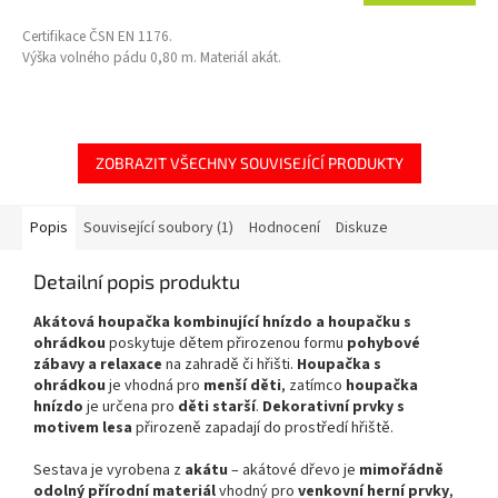
Certifikace ČSN EN 1176.
Výška volného pádu 0,80 m. Materiál akát.
ZOBRAZIT VŠECHNY SOUVISEJÍCÍ PRODUKTY
Popis
Související soubory (1)
Hodnocení
Diskuze
Detailní popis produktu
Akátová houpačka kombinující hnízdo a houpačku s
ohrádkou
poskytuje dětem přirozenou formu
pohybové
zábavy a relaxace
na zahradě či hřišti.
Houpačka s
ohrádkou
je vhodná pro
menší děti
, zatímco
houpačka
hnízdo
je určena pro
děti starší
.
Dekorativní prvky s
motivem lesa
přirozeně zapadají do prostředí hřiště.
Sestava je vyrobena z
akátu
– akátové dřevo je
mimořádně
odolný přírodní materiál
vhodný pro
venkovní herní prvky
,