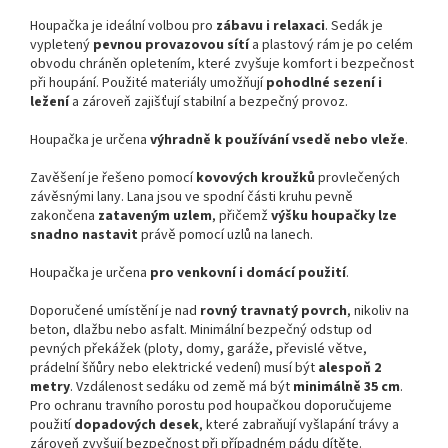
Houpačka je ideální volbou pro
zábavu i relaxaci
. Sedák je
vypletený
pevnou provazovou sítí
a plastový rám je po celém
obvodu chráněn opletením, které zvyšuje komfort i bezpečnost
při houpání. Použité materiály umožňují
pohodlné sezení i
ležení
a zároveň zajišťují stabilní a bezpečný provoz.
Houpačka je určena
výhradně k používání vsedě nebo vleže
.
Zavěšení je řešeno pomocí
kovových kroužků
provlečených
závěsnými lany. Lana jsou ve spodní části kruhu pevně
zakončena
zataveným uzlem
, přičemž
výšku houpačky lze
snadno nastavit
právě pomocí uzlů na lanech.
Houpačka je určena
pro venkovní i domácí použití
.
Doporučené umístění je nad
rovný travnatý povrch
, nikoliv na
beton, dlažbu nebo asfalt. Minimální bezpečný odstup od
pevných překážek (ploty, domy, garáže, převislé větve,
prádelní šňůry nebo elektrické vedení) musí být
alespoň 2
metry
. Vzdálenost sedáku od země má být
minimálně 35 cm
.
Pro ochranu travního porostu pod houpačkou doporučujeme
použití
dopadových desek
, které zabraňují vyšlapání trávy a
zároveň zvyšují bezpečnost při případném pádu dítěte.