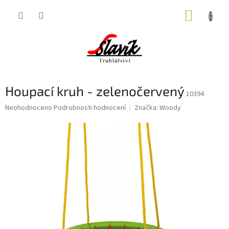
Přejít
NÁKUP
na
obsah
KOŠÍK
Houpací kruh - zelenočervený
10394
Průměrné
Neohodnoceno
Podrobnosti hodnocení
Značka:
Woody
hodnocení
produktu
je
0,0
z
5
hvězdiček.