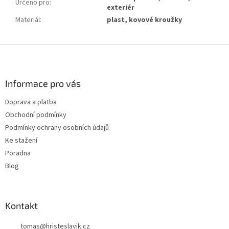
Určeno pro
:
exteriér
Materiál
:
plast, kovové kroužky
Z
á
p
a
Informace pro vás
t
Doprava a platba
í
Obchodní podmínky
Podmínky ochrany osobních údajů
Ke stažení
Poradna
Blog
Kontakt
tomas
@
hristeslavik.cz