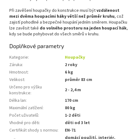
Při zavěšení houpačky do konstrukce musí být
vzdálenost
mezi dvěma houpacími háky větší než průměr kruhu
, což
zajistí pohodlné a bezpečné houpání jedním směrem. Houpačku
lze zavěsit také
do volného prostoru na jeden houpací hák
,
kdy se bude pohybovat do všech směrů v kruhu.
Doplňkové parametry
Kategorie
:
Houpačky
Záruka
:
2 roky
Hmotnost
:
6 kg
Velikost
:
průměr 83 cm
Určeno pro výšku
2 - 2,4 m
konstrukce
:
Délka lan
:
170 cm
Maximální zatížení
:
80 kg
Počet uživatelů
:
1-2 děti
Vhodné pro děti
:
děti od 3 let
Certifikát shody s normou
:
EN-71
domácí použití, interiér,