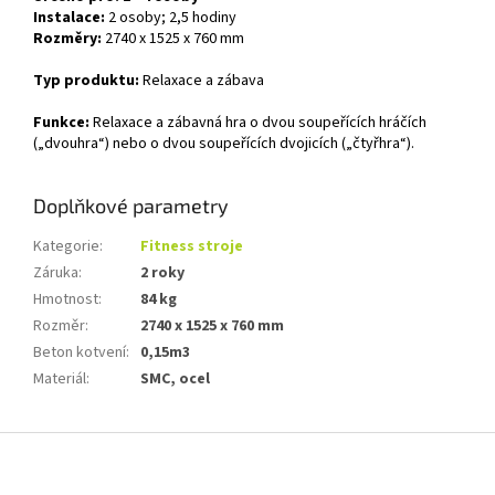
Instalace:
2 osoby; 2,5 hodiny
Rozměry:
2740 x 1525 x 760 mm
Typ produktu:
Relaxace a zábava
Funkce:
Relaxace a zábavná hra o dvou soupeřících hráčích
(„dvouhra“) nebo o dvou soupeřících dvojicích („čtyřhra“).
Doplňkové parametry
Kategorie
:
Fitness stroje
Záruka
:
2 roky
Hmotnost
:
84 kg
Rozměr
:
2740 x 1525 x 760 mm
Beton kotvení
:
0,15m3
Materiál
:
SMC, ocel
Z
á
p