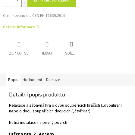
Certifikováno dle ČSN EN 16630:2016.
Detailní informace
ZEPTAT SE
HLÍDAT
SDÍLET
Popis
Hodnocení
Diskuze
Detailní popis produktu
Relaxace a zábavná hra o dvou soupeřících hráčích („dvouhra“)
nebo o dvou soupeřících dvojicích („čtyřhra“).
Nutná instalace na pevný povrch
Určeno pro: 2 - 4 osoby