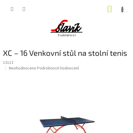
Přejít
NÁKUP
na
obsah
KOŠÍK
XC – 16 Venkovní stůl na stolní tenis
13113
Průměrné
Neohodnoceno
Podrobnosti hodnocení
hodnocení
produktu
je
0,0
z
5
hvězdiček.