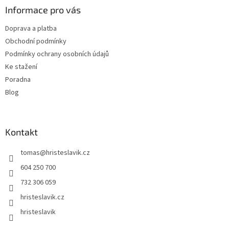
a
Informace pro vás
t
Doprava a platba
í
Obchodní podmínky
Podmínky ochrany osobních údajů
Ke stažení
Poradna
Blog
Kontakt
tomas
@
hristeslavik.cz
604 250 700
732 306 059
hristeslavik.cz
hristeslavik