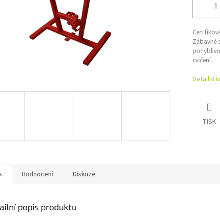
Certifiko
Zábavné a 
pohyblivos
cvičení.
Detailní 
TISK
s
Hodnocení
Diskuze
ailní popis produktu