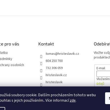
e pro vás
Kontakt
Odebíra
latba
Vložte svů
tomas
@
hristeslavik.cz
produktech
podmínky
604 250 700
chrany osobních
732 306 059
E-mail
hristeslavik.cz
Vložením
hristeslavik
údajů
oužívá soubory cookie. Dalším procházením tohoto webu
PŘIHL
ouhlas s jejich používáním.. Více informací
zde
.