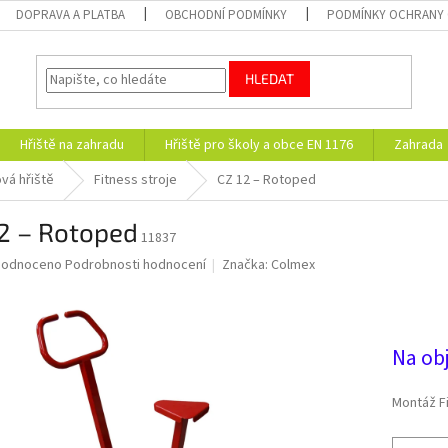
DOPRAVA A PLATBA
OBCHODNÍ PODMÍNKY
PODMÍNKY OCHRANY 
HLEDAT
Hřiště na zahradu
Hřiště pro školy a obce EN 1176
Zahrada
vá hřiště
Fitness stroje
CZ 12 – Rotoped
12 – Rotoped
11837
ěrné
hodnoceno
Podrobnosti hodnocení
Značka:
Colmex
ocení
32 
uktu
Na ob
diček.
Montáž F