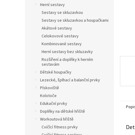
n
Herní sestavy
e
Sestavy se skluzavkou
l
Sestavy se skluzavkou a houpačkami
Akátové sestavy
Celokovové sestavy
Kombinované sestavy
Herní sestavy bez skluzavky
Rozšíření a doplňky k herním
sestavám
Dětské houpačky
Lezecké, šplhací a balanční prvky
Pískoviště
Kolotoče
Edukační prvky
Popi
Doplňky na dětské hřiště
Workoutová hřiště
Det
Cvičící fitness prvky