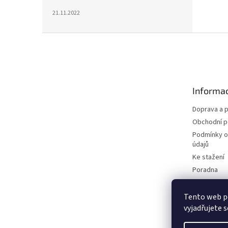
21.11.2022
Z
á
p
a
t
Informac
í
Doprava a p
Obchodní 
Podmínky o
údajů
Ke stažení
Poradna
Blog
Tento web p
vyjadřujete s