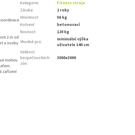
Kategorie
:
Fitness stroje
Záruka
:
2 roky
Hmotnost
:
56 kg
 koordinace
Kotvení
:
betonovací
Nosnost
:
120 kg
osti 2 m od
minimální výška
Vhodné pro
:
let
a
osoby
uživatele 140 cm
Velikost
bezpečnostních
3000x3000
i se mohou
zón
:
kařem.
i zařízení