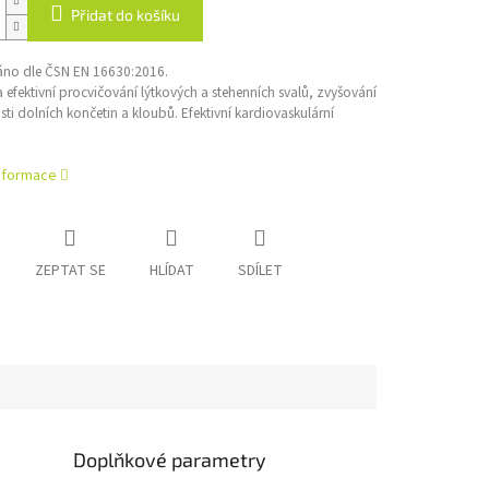
Přidat do košíku
váno dle ČSN EN 16630:2016.
efektivní procvičování lýtkových a stehenních svalů, zvyšování
ti dolních končetin a kloubů. Efektivní kardiovaskulární
informace
ZEPTAT SE
HLÍDAT
SDÍLET
Doplňkové parametry