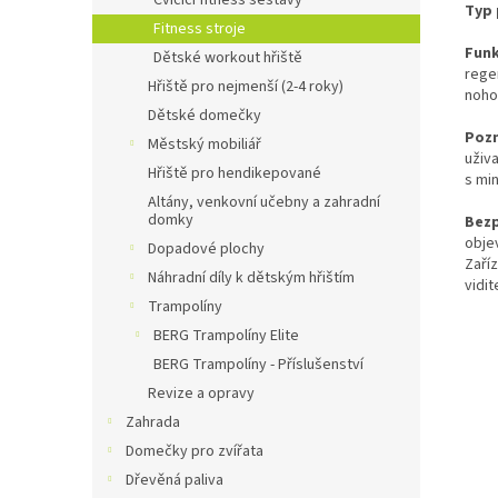
Cvičící fitness sestavy
Typ 
Fitness stroje
Funk
Dětské workout hřiště
rege
Hřiště pro nejmenší (2-4 roky)
noho
Dětské domečky
Poz
Městský mobiliář
uživ
Hřiště pro hendikepované
s mi
Altány, venkovní učebny a zahradní
domky
Bezp
obje
Dopadové plochy
Zaříz
Náhradní díly k dětským hřištím
vidi
Trampolíny
BERG Trampolíny Elite
BERG Trampolíny - Příslušenství
Revize a opravy
Zahrada
Domečky pro zvířata
Dřevěná paliva