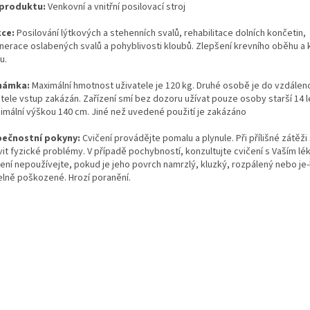
produktu:
Venkovní a vnitřní posilovací stroj
ce:
Posilování lýtkových a stehenních svalů, rehabilitace dolních končetin,
nerace oslabených svalů a pohyblivosti kloubů. Zlepšení krevního oběhu a
u.
námka:
Maximální hmotnost uživatele je 120 kg. Druhé osobě je do vzdálen
atele vstup zakázán. Zařízení smí bez dozoru užívat pouze osoby starší 14 
nimální výškou 140 cm
. Jiné než uvedené použití je zakázáno
ečnostní pokyny:
Cvičení provádějte pomalu a plynule. Při přílišné zátěž
vit fyzické problémy. V případě pochybností, konzultujte cvičení s Vaším lé
ení nepoužívejte, pokud je jeho povrch namrzlý, kluzký, rozpálený nebo je-l
telně poškozené. Hrozí poranění.