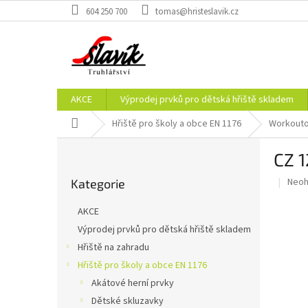
Přejít
604 250 700
tomas@hristeslavik.cz
na
obsah
AKCE
Výprodej prvků pro dětská hřiště skladem
Domů
Hřiště pro školy a obce EN 1176
Workouto
P
CZ 
o
Přeskočit
s
Prům
Neo
Kategorie
kategorie
t
hodn
r
prod
AKCE
a
je
Výprodej prvků pro dětská hřiště skladem
0,0
n
z
Hřiště na zahradu
n
5
í
Hřiště pro školy a obce EN 1176
hvěz
p
Akátové herní prvky
a
Dětské skluzavky