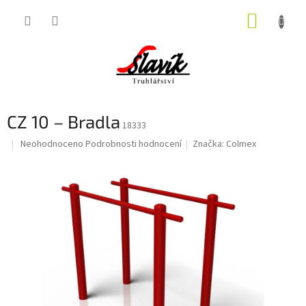
Přejít
NÁKUP
na
obsah
KOŠÍK
CZ 10 – Bradla
18333
Průměrné
Neohodnoceno
Podrobnosti hodnocení
Značka:
Colmex
hodnocení
produktu
je
0,0
z
5
hvězdiček.