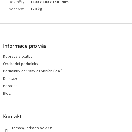
Rozměry
:
1600 x 640 x 1347 mm
Nosnost
:
120 kg
Z
á
p
a
Informace pro vás
t
Doprava a platba
í
Obchodní podmínky
Podmínky ochrany osobních údajů
Ke stažení
Poradna
Blog
Kontakt
tomas
@
hristeslavik.cz