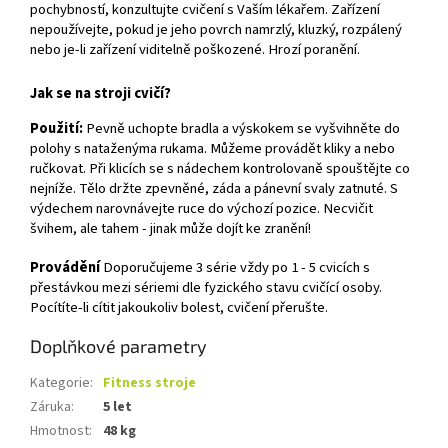
pochybností, konzultujte cvičení s Vaším lékařem. Zařízení
nepoužívejte, pokud je jeho povrch namrzlý, kluzký, rozpálený
nebo je-li zařízení viditelně poškozené. Hrozí poranění.
Jak se na stroji cvičí?
Použití:
Pevně uchopte bradla a výskokem se vyšvihněte do
polohy s nataženýma rukama. Můžeme provádět kliky a nebo
ručkovat. Při klicích se s nádechem kontrolovaně spouštějte co
nejníže. Tělo držte zpevněné, záda a pánevní svaly zatnuté. S
výdechem narovnávejte ruce do výchozí pozice. Necvičit
švihem, ale tahem - jinak může dojít ke zranění!
Provádění
Doporučujeme 3 série vždy po 1 - 5 cvicích s
přestávkou mezi sériemi dle fyzického stavu cvičící osoby.
Pocítíte-li cítit jakoukoliv bolest, cvičení přerušte.
Doplňkové parametry
Kategorie
:
Fitness stroje
Záruka
:
5 let
Hmotnost
:
48 kg