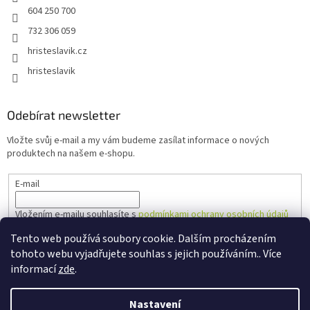
604 250 700
732 306 059
hristeslavik.cz
hristeslavik
Odebírat newsletter
Vložte svůj e-mail a my vám budeme zasílat informace o nových
produktech na našem e-shopu.
E-mail
Vložením e-mailu souhlasíte s
podmínkami ochrany osobních údajů
Tento web používá soubory cookie. Dalším procházením
PŘIHLÁSIT SE
tohoto webu vyjadřujete souhlas s jejich používáním.. Více
informací
zde
.
Nastavení
Vytvořil Shoptet