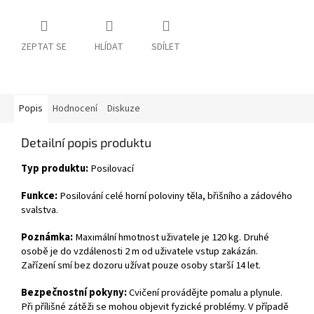
ZEPTAT SE
HLÍDAT
SDÍLET
Popis
Hodnocení
Diskuze
Detailní popis produktu
Typ produktu:
Posilovací
Funkce:
Posilování celé horní poloviny těla, břišního a zádového
svalstva.
Poznámka:
Maximální hmotnost uživatele je 120 kg. Druhé
osobě je do vzdálenosti 2 m od uživatele vstup zakázán.
Zařízení smí bez dozoru užívat pouze osoby starší 14 let.
Bezpečnostní pokyny:
Cvičení provádějte pomalu a plynule.
Při přílišné zátěži se mohou objevit fyzické problémy. V případě