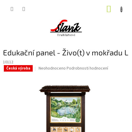
Přejít
NÁKUP
na
obsah
KOŠÍK
Edukační panel - Živo(t) v mokřadu L
10112
Průměrné
Neohodnoceno
Podrobnosti hodnocení
Česká výroba
hodnocení
produktu
je
0,0
z
5
hvězdiček.