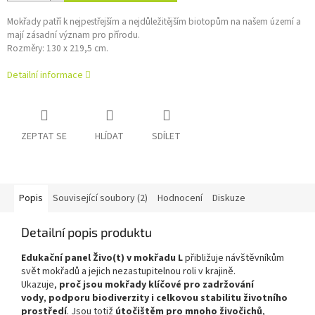
Mokřady patří k nejpestřejším a nejdůležitějším biotopům na našem území a
mají zásadní význam pro přírodu.
Rozměry: 130 x 219,5 cm.
Detailní informace
ZEPTAT SE
HLÍDAT
SDÍLET
Popis
Související soubory (2)
Hodnocení
Diskuze
Detailní popis produktu
Edukační panel Živo(t) v mokřadu L
přibližuje návštěvníkům
svět mokřadů a jejich nezastupitelnou roli v krajině.
Ukazuje,
proč jsou mokřady klíčové pro zadržování
vody
,
podporu biodiverzity i celkovou stabilitu životního
prostředí
. Jsou totiž
útočištěm pro mnoho živočichů
,