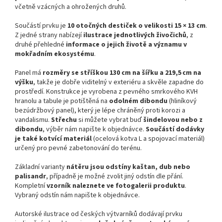
včetně vzácných a ohrožených druhů.
Součástí prvku je
10 otočných destiček o velikosti 15 × 13 cm
.
Z jedné strany nabízejí
ilustrace jednotlivých živočichů
, z
druhé přehledné
informace o jejich životě a významu v
mokřadním ekosystému
.
Panel má
rozměry se stříškou 130 cm na šířku a 219,5 cm na
výšku
, takže je dobře viditelný v exteriéru a skvěle zapadne do
prostředí. Konstrukce je vyrobena z pevného smrkového KVH
hranolu a tabule je potištěná na
odolném dibondu
(hliníkový
bezúdržbový panel), který je lépe chráněný proti korozi a
vandalismu.
Střechu
si můžete vybrat buď
šindelovou
nebo z
dibondu
, výběr nám napište k objednávce.
Součástí dodávky
je také kotvící materiál
(ocelová kotva L a spojovací materiál)
určený pro pevné zabetonování do terénu.
Základní varianty
nátěru jsou odstíny kaštan, dub nebo
palisandr
, případně je možné zvolit jiný odstín dle přání.
Kompletní
vzorník naleznete ve fotogalerii produktu
.
Vybraný odstín nám napište k objednávce.
Autorské ilustrace od českých výtvarníků dodávají prvku