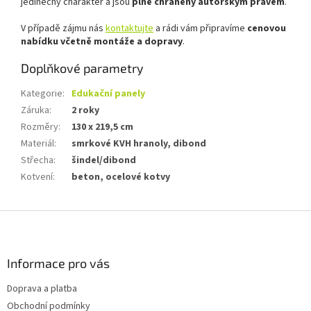
jedinečný charakter a jsou
plně chráněny autorským právem
.
V případě zájmu nás
kontaktujte
a rádi vám připravíme
cenovou
nabídku včetně
montáže a dopravy
.
Doplňkové parametry
Kategorie
:
Edukační panely
Záruka
:
2 roky
Rozměry
:
130 x 219,5 cm
Materiál
:
smrkové KVH hranoly, dibond
Střecha
:
šindel/dibond
Kotvení
:
beton, ocelové kotvy
Z
á
p
a
Informace pro vás
t
Doprava a platba
í
Obchodní podmínky