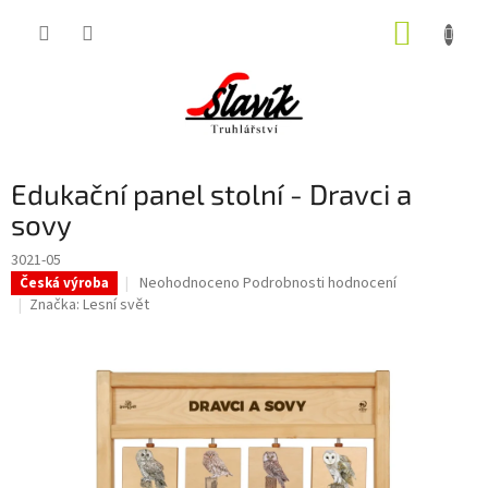
Přejít
NÁKUP
na
obsah
KOŠÍK
Edukační panel stolní - Dravci a
sovy
3021-05
Průměrné
Neohodnoceno
Podrobnosti hodnocení
Česká výroba
hodnocení
Značka:
Lesní svět
produktu
je
0,0
z
5
hvězdiček.