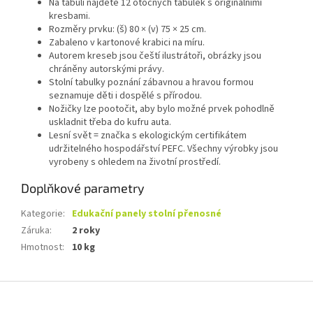
Na tabuli najdete 12 otočných tabulek s originálními
kresbami.
Rozměry prvku: (š) 80 × (v) 75 × 25 cm.
Zabaleno v kartonové krabici na míru.
Autorem kreseb jsou čeští ilustrátoři, obrázky jsou
chráněny autorskými právy.
Stolní tabulky poznání zábavnou a hravou formou
seznamuje děti i dospělé s přírodou.
Nožičky lze pootočit, aby bylo možné prvek pohodlně
uskladnit třeba do kufru auta.
Lesní svět = značka s ekologickým certifikátem
udržitelného hospodářství PEFC. Všechny výrobky jsou
vyrobeny s ohledem na životní prostředí.
Doplňkové parametry
Kategorie
:
Edukační panely stolní přenosné
Záruka
:
2 roky
Hmotnost
:
10 kg
Z
á