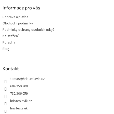
p
a
Informace pro vás
t
Doprava a platba
í
Obchodní podmínky
Podmínky ochrany osobních údajů
Ke stažení
Poradna
Blog
Kontakt
tomas
@
hristeslavik.cz
604 250 700
732 306 059
hristeslavik.cz
hristeslavik