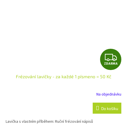
Z
ZDARMA
D
Frézování lavičky - za každé 1 písmeno = 50 Kč
A
R
Na objednávku
M
Do košíku
A
Lavička s vlastním příběhem: Ruční frézování nápisů