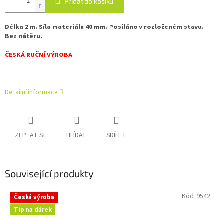
Přidat do košíku
Délka 2 m. Síla materiálu 40 mm. Posíláno v rozloženém stavu.
Bez nátěru.
ČESKÁ RUČNÍ VÝROBA
Detailní informace
ZEPTAT SE
HLÍDAT
SDÍLET
Související produkty
Kód:
9542
Česká výroba
Tip na dárek