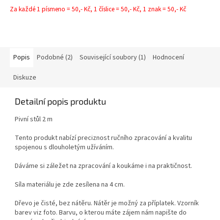
Za každé 1 písmeno = 50,- Kč, 1 číslice = 50,- Kč, 1 znak = 50,- Kč
Popis
Podobné (2)
Související soubory (1)
Hodnocení
Diskuze
Detailní popis produktu
Pivní stůl 2 m
Tento produkt nabízí preciznost ručního zpracování a kvalitu
spojenou s dlouholetým užíváním.
Dáváme si záležet na zpracování a koukáme i na praktičnost.
Síla materiálu je zde zesílena na 4 cm.
Dřevo je čisté, bez nátěru. Nátěr je možný za příplatek. Vzorník
barev viz foto. Barvu, o kterou máte zájem nám napište do