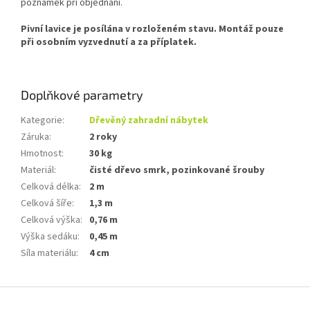
poznámek při objednání.
Pivní lavice je posílána v rozloženém stavu. Montáž pouze
při osobním vyzvednutí a za příplatek.
Doplňkové parametry
Kategorie
:
Dřevěný zahradní nábytek
Záruka
:
2 roky
Hmotnost
:
30 kg
Materiál
:
čisté dřevo smrk, pozinkované šrouby
Celková délka
:
2 m
Celková šíře
:
1,3 m
Celková výška
:
0,76 m
Výška sedáku
:
0,45 m
Síla materiálu
:
4 cm
Z
á