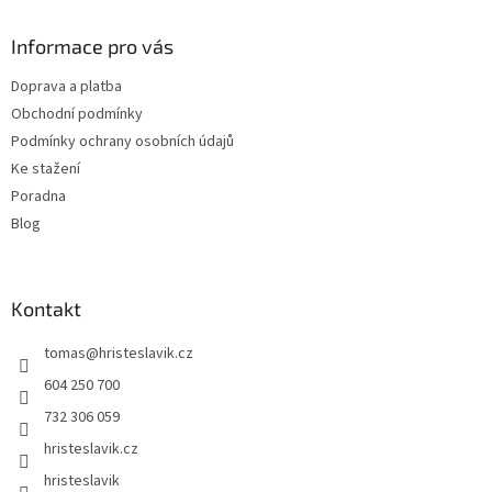
p
a
Informace pro vás
t
Doprava a platba
í
Obchodní podmínky
Podmínky ochrany osobních údajů
Ke stažení
Poradna
Blog
Kontakt
tomas
@
hristeslavik.cz
604 250 700
732 306 059
hristeslavik.cz
hristeslavik