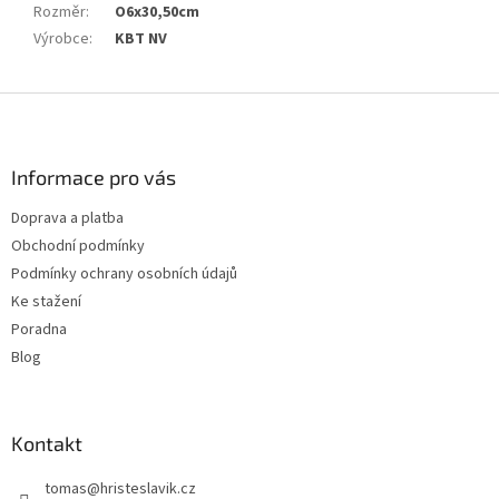
Rozměr
:
O6x30,50cm
Výrobce
:
KBT NV
Z
á
p
a
Informace pro vás
t
Doprava a platba
í
Obchodní podmínky
Podmínky ochrany osobních údajů
Ke stažení
Poradna
Blog
Kontakt
tomas
@
hristeslavik.cz