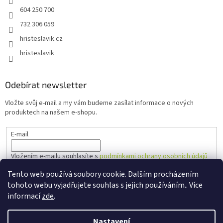
604 250 700
732 306 059
hristeslavik.cz
hristeslavik
Odebírat newsletter
Vložte svůj e-mail a my vám budeme zasílat informace o nových
produktech na našem e-shopu.
E-mail
Vložením e-mailu souhlasíte s
podmínkami ochrany osobních údajů
Tento web používá soubory cookie. Dalším procházením
PŘIHLÁSIT SE
tohoto webu vyjadřujete souhlas s jejich používáním.. Více
informací
zde
.
Nastavení