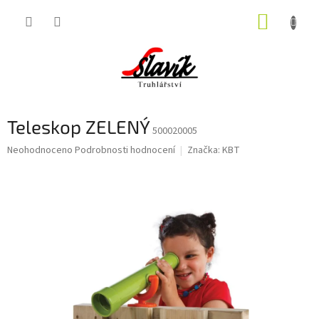
Přejít
NÁKUP
na
obsah
KOŠÍK
Teleskop ZELENÝ
500020005
Průměrné
Neohodnoceno
Podrobnosti hodnocení
Značka:
KBT
hodnocení
produktu
je
0,0
z
5
hvězdiček.