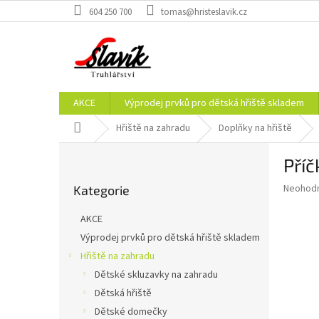
Přejít
604 250 700
tomas@hristeslavik.cz
na
obsah
AKCE
Výprodej prvků pro dětská hřiště skladem
Domů
Hřiště na zahradu
Doplňky na hřiště
P
Pří
o
Přeskočit
s
Průměr
Neohod
Kategorie
kategorie
t
hodnoce
r
produkt
AKCE
a
je
Výprodej prvků pro dětská hřiště skladem
0,0
n
z
Hřiště na zahradu
n
5
í
Dětské skluzavky na zahradu
hvězdič
p
Dětská hřiště
a
Dětské domečky