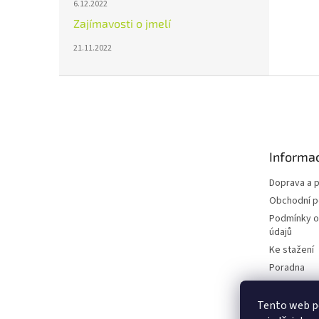
6.12.2022
Zajímavosti o jmelí
21.11.2022
Z
á
p
a
t
Informac
í
Doprava a p
Obchodní 
Podmínky o
údajů
Ke stažení
Poradna
Blog
Tento web p