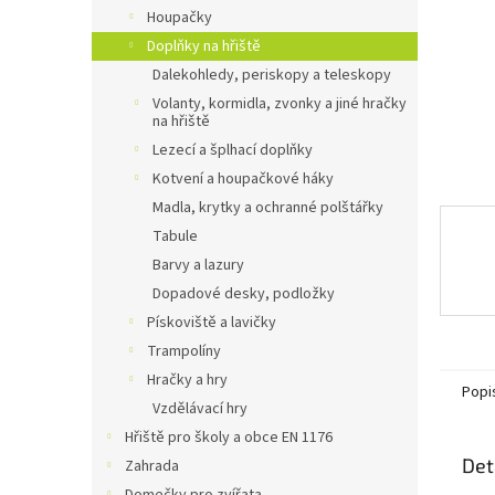
n
Houpačky
e
Doplňky na hřiště
l
Dalekohledy, periskopy a teleskopy
Volanty, kormidla, zvonky a jiné hračky
na hřiště
Lezecí a šplhací doplňky
Kotvení a houpačkové háky
Madla, krytky a ochranné polštářky
Tabule
Barvy a lazury
Dopadové desky, podložky
Pískoviště a lavičky
Trampolíny
Hračky a hry
Popi
Vzdělávací hry
Hřiště pro školy a obce EN 1176
Det
Zahrada