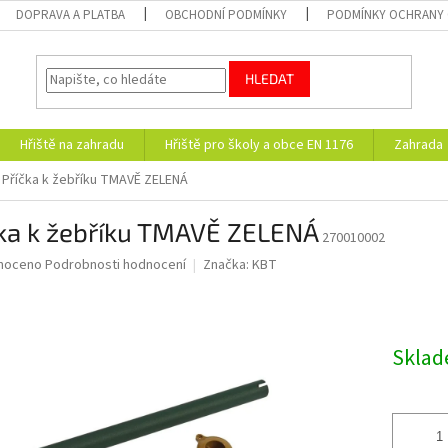
DOPRAVA A PLATBA
OBCHODNÍ PODMÍNKY
PODMÍNKY OCHRANY 
HLEDAT
Hřiště na zahradu
Hřiště pro školy a obce EN 1176
Zahrada
Příčka k žebříku TMAVĚ ZELENÁ
čka k žebříku TMAVĚ ZELENÁ
270010002
né
noceno
Podrobnosti hodnocení
Značka:
KBT
ní
u
Skla
ek.