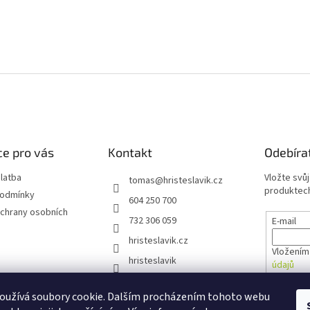
e pro vás
Kontakt
Odebíra
latba
Vložte svů
tomas
@
hristeslavik.cz
produktech
podmínky
604 250 700
chrany osobních
732 306 059
E-mail
hristeslavik.cz
Vložením
hristeslavik
údajů
oužívá soubory cookie. Dalším procházením tohoto webu
PŘIHL