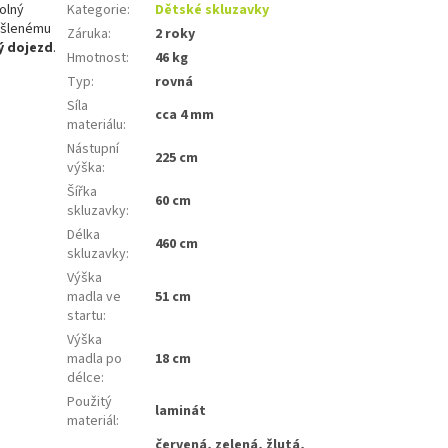
olný
Kategorie
:
Dětské skluzavky
yšlenému
Záruka
:
2 roky
ý dojezd
.
Hmotnost
:
46 kg
Typ
:
rovná
Síla
cca 4 mm
materiálu
:
Nástupní
225 cm
výška
:
Šířka
60 cm
skluzavky
:
Délka
460 cm
skluzavky
:
Výška
madla ve
51 cm
startu
:
Výška
madla po
18 cm
délce
:
Použitý
laminát
materiál
:
červená, zelená, žlutá,