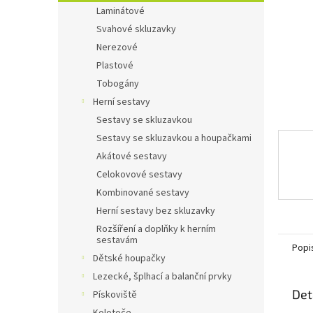
n
Laminátové
e
Svahové skluzavky
l
Nerezové
Plastové
Tobogány
Herní sestavy
Sestavy se skluzavkou
Sestavy se skluzavkou a houpačkami
Akátové sestavy
Celokovové sestavy
Kombinované sestavy
Herní sestavy bez skluzavky
Rozšíření a doplňky k herním
sestavám
Popi
Dětské houpačky
Lezecké, šplhací a balanční prvky
Det
Pískoviště