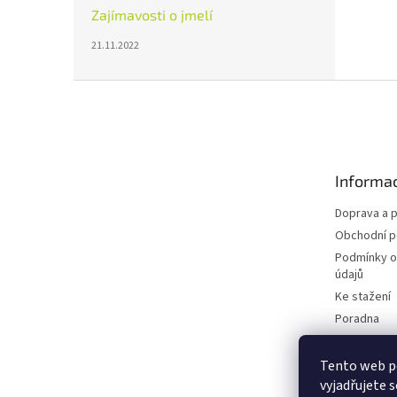
Zajímavosti o jmelí
21.11.2022
Z
á
p
a
t
Informac
í
Doprava a p
Obchodní 
Podmínky o
údajů
Ke stažení
Poradna
Blog
Tento web p
vyjadřujete s