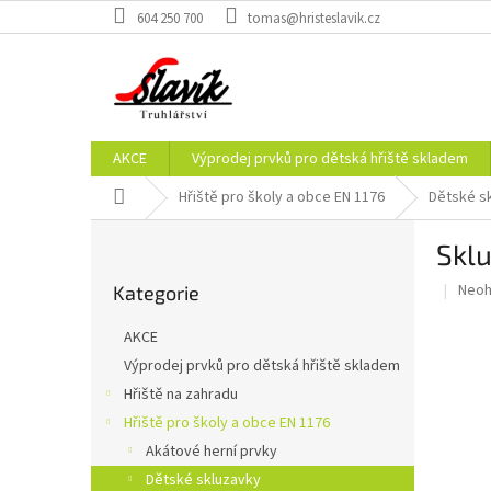
Přejít
604 250 700
tomas@hristeslavik.cz
na
obsah
AKCE
Výprodej prvků pro dětská hřiště skladem
Domů
Hřiště pro školy a obce EN 1176
Dětské s
P
Skl
o
Přeskočit
s
Prům
Neo
Kategorie
kategorie
t
hodn
r
prod
AKCE
a
je
Výprodej prvků pro dětská hřiště skladem
0,0
n
z
Hřiště na zahradu
n
5
í
Hřiště pro školy a obce EN 1176
hvěz
p
Akátové herní prvky
a
Dětské skluzavky