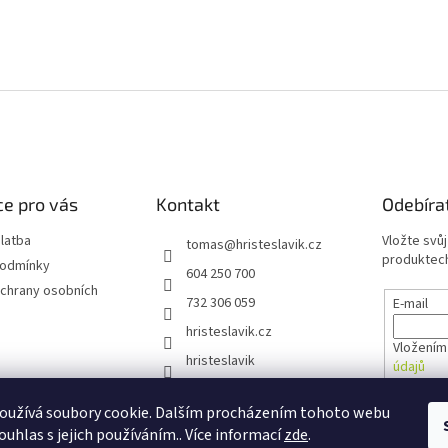
e pro vás
Kontakt
Odebíra
latba
Vložte svů
tomas
@
hristeslavik.cz
produktech
podmínky
604 250 700
chrany osobních
732 306 059
E-mail
hristeslavik.cz
Vložením
hristeslavik
údajů
oužívá soubory cookie. Dalším procházením tohoto webu
PŘIHL
ouhlas s jejich používáním.. Více informací
zde
.