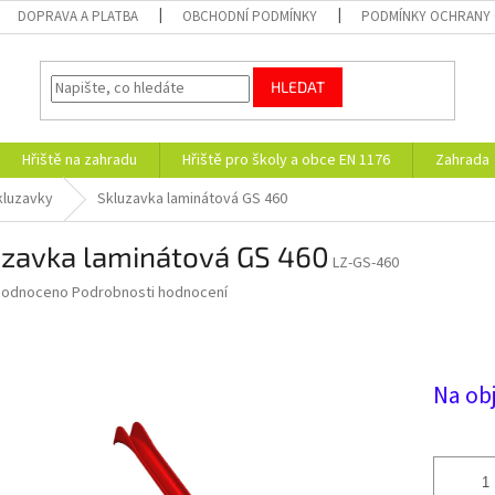
DOPRAVA A PLATBA
OBCHODNÍ PODMÍNKY
PODMÍNKY OCHRANY 
HLEDAT
Hřiště na zahradu
Hřiště pro školy a obce EN 1176
Zahrada
kluzavky
Skluzavka laminátová GS 460
uzavka laminátová GS 460
LZ-GS-460
ěrné
hodnoceno
Podrobnosti hodnocení
ocení
uktu
Na ob
diček.