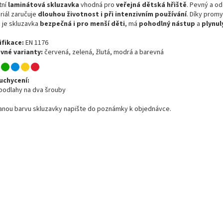
tní
laminátová skluzavka
vhodná pro
veřejná dětská hřiště
. Pevný a od
riál zaručuje
dlouhou životnost i při intenzivním používání
. Díky prom
u je skluzavka
bezpečná i pro menší děti
, má
pohodlný nástup
a
plynul
ifikace:
EN 1176
vné varianty:
červená, zelená, žlutá, modrá a barevná
uchycení:
 podlahy na dva šrouby
anou barvu skluzavky napište do poznámky k objednávce.