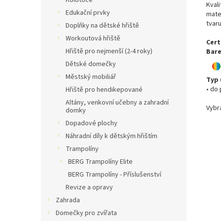
Kolotoče
Kvali
Edukační prvky
mate
tvar
Doplňky na dětské hřiště
Workoutová hřiště
Cert
Hřiště pro nejmenší (2-4 roky)
Bare
Dětské domečky
Městský mobiliář
Typ 
• do
Hřiště pro hendikepované
Altány, venkovní učebny a zahradní
Vybr
domky
Dopadové plochy
Náhradní díly k dětským hřištím
Trampolíny
BERG Trampolíny Elite
BERG Trampolíny - Příslušenství
Revize a opravy
Zahrada
Domečky pro zvířata