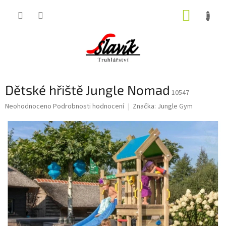
Přejít
NÁKUP
na
obsah
KOŠÍK
Dětské hřiště Jungle Nomad
10547
Průměrné
Neohodnoceno
Podrobnosti hodnocení
Značka:
Jungle Gym
hodnocení
produktu
je
0,0
z
5
hvězdiček.