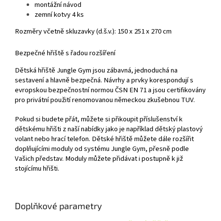
montážní návod
zemní kotvy 4 ks
Rozměry včetně skluzavky (d.š.v.): 150 x 251 x 270 cm
Bezpečné hřiště s řadou rozšíření
Dětská hřiště Jungle Gym jsou zábavná, jednoduchá na
sestavení a hlavně bezpečná. Návrhy a prvky korespondují s
evropskou bezpečnostní normou ČSN EN 71 a jsou certifikovány
pro privátní použití renomovanou německou zkušebnou TUV.
Pokud si budete přát, můžete si přikoupit příslušenství k
dětskému hřišti z naší nabídky jako je například dětský plastový
volant nebo hrací telefon. Dětské hřiště můžete dále rozšířit
doplňujícími moduly od systému Jungle Gym, přesně podle
Vašich představ. Moduly můžete přidávat i postupně k již
stojícímu hřišti.
Doplňkové parametry