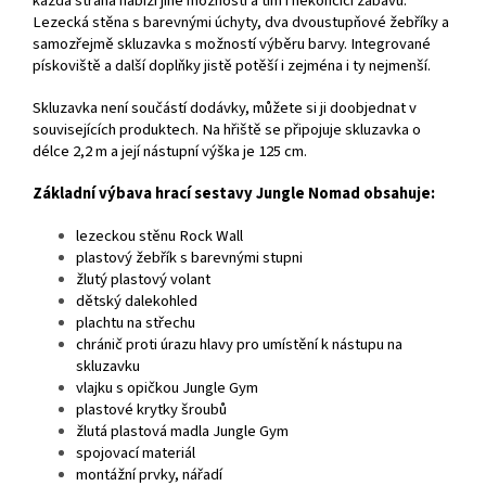
každá strana nabízí jiné možnosti a tím i nekončící zábavu.
Lezecká stěna s barevnými úchyty, dva dvoustupňové žebříky a
samozřejmě skluzavka s možností výběru barvy. Integrované
pískoviště a další doplňky jistě potěší i zejména i ty nejmenší.
Skluzavka není součástí dodávky, můžete si ji doobjednat v
souvisejících produktech. Na hřiště se připojuje skluzavka o
délce 2,2 m a její nástupní výška je 125 cm.
Základní výbava hrací sestavy Jungle Nomad obsahuje:
lezeckou stěnu Rock Wall
plastový žebřík s barevnými stupni
žlutý plastový volant
dětský dalekohled
plachtu na střechu
chránič proti úrazu hlavy pro umístění k nástupu na
skluzavku
vlajku s opičkou Jungle Gym
plastové krytky šroubů
žlutá plastová madla Jungle Gym
spojovací materiál
montážní prvky, nářadí