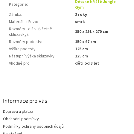
Dětské hřiště Jungle
Kategorie
:
Gym
Záruka
:
2 roky
Materiál - dřevo
:
smrk
Rozměry - d.š.v. (včetně
150 x 251 x 270 cm
skluzavky)
:
Rozměry podesty
:
150 x 67 cm
Výška podesty
:
125 cm
Nástupní výška skluzavky
:
125 cm
Vhodné pro
:
děti od 3 let
Z
á
p
a
Informace pro vás
t
Doprava a platba
í
Obchodní podmínky
Podmínky ochrany osobních údajů
Ke stažení