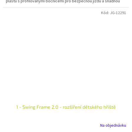
plastu s profilovanými bočnicemi pro bezpečnou jízdu a snadnou
montáž na dětská hřiště.
Kód:
JG-12291
1 - Swing Frame 2.0 - rozšíření dětského hřiště
Na objednávku