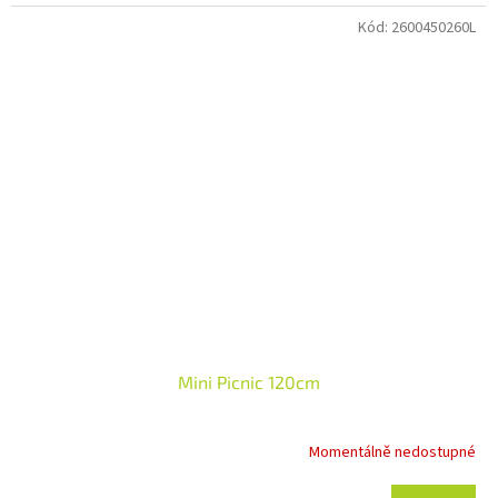
montáž na dětská hřiště.
Kód:
2600450260L
Mini Picnic 120cm
Momentálně nedostupné