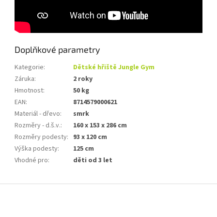
Doplňkové parametry
Kategorie
:
Dětské hřiště Jungle Gym
Záruka
:
2 roky
Hmotnost
:
50 kg
EAN
:
8714579000621
Materiál - dřevo
:
smrk
Rozměry - d.š.v.
:
160 x 153 x 286 cm
Rozměry podesty
:
93 x 120 cm
Výška podesty
:
125 cm
Vhodné pro
:
děti od 3 let
Z
á
p