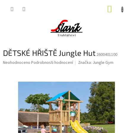
Přejít
NÁKUP
na
obsah
KOŠÍK
DĚTSKÉ HŘIŠTĚ Jungle Hut
2600401100
Průměrné
Neohodnoceno
Podrobnosti hodnocení
Značka:
Jungle Gym
hodnocení
produktu
je
0,0
z
5
hvězdiček.