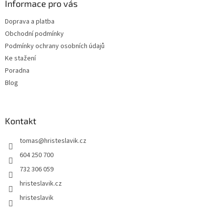
a
Informace pro vás
t
Doprava a platba
í
Obchodní podmínky
Podmínky ochrany osobních údajů
Ke stažení
Poradna
Blog
Kontakt
tomas
@
hristeslavik.cz
604 250 700
732 306 059
hristeslavik.cz
hristeslavik