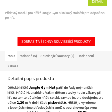
DETAIL
Přídavný modul pro hřiště Jungle Gym piknikový stoleček pro odpočinek
po hře.
ZOBRAZIT VŠECHNY SOUVISEJÍCÍ PRODUKTY
Popis
Podobné (5)
Související soubory (2)
Hodnocení
Diskuze
Detailní popis produktu
Dětské hřiště
Jungle Gym Hut
patří do řady nejmenších
hřišť. Hřiště Hut nabídne Vašim dětem stovky hodin zábavy při
hře na tomto dětském hřišti se skluzavkou (nutno doobjednat) o
délce
2,20 m
. V dolní části
pískoviště
. Hřiště je vyrobeno
z lepených mimo středových hranolů s povrchovou úpravou -