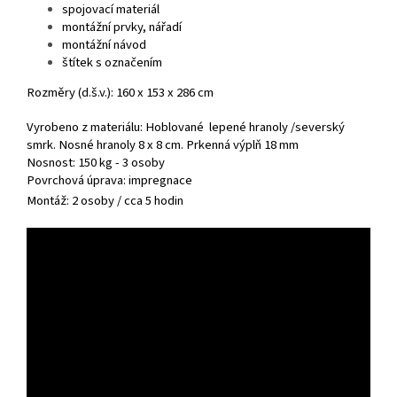
spojovací materiál
montážní prvky, nářadí
montážní návod
štítek s označením
Rozměry (d.š.v.): 160 x 153 x 286 cm
Vyrobeno z materiálu: Hoblované lepené hranoly /severský
smrk. Nosné hranoly 8 x 8 cm. Prkenná výplň 18 mm
Nosnost: 150 kg - 3 osoby
Povrchová úprava: impregnace
Montáž: 2 osoby / cca 5 hodin