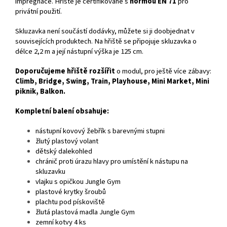
impregnace. Hřiště je certifikované s
normou EN 71
pro
privátní použití.
Skluzavka není součástí dodávky, můžete si ji doobjednat v
souvisejících produktech. Na hřiště se připojuje skluzavka o
délce 2,2 m a její nástupní výška je 125 cm.
Doporučujeme hřiště rozšířit
o modul, pro ještě více zábavy:
Climb, Bridge, Swing, Train, Playhouse, Mini Market, Mini
piknik, Balkon.
Kompletní balení obsahuje:
nástupní kovový žebřík s barevnými stupni
žlutý plastový volant
dětský dalekohled
chránič proti úrazu hlavy pro umístění k nástupu na
skluzavku
vlajku s opičkou Jungle Gym
plastové krytky šroubů
plachtu pod pískoviště
žlutá plastová madla Jungle Gym
zemní kotvy 4 ks