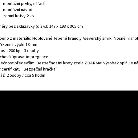
montážní prvky, nářadí
montážní návod
zemní kotvy 2 ks
ry bez skluzavky (d.š.v.): 147 x 193 x 305 cm
beno z materiálu: Hoblované lepené hranoly /severský smrk. Nosné hranoly
Prkenná výplň 18 mm
ost: 200 kg - 3 osoby
chová úprava: impregnace
ečnost především: Bezpečnostní kryty zcela ZDARMA! Výrobek splňuje n
y certifikátu "Bezpečná hračka"
áž: 2 osoby / cca 5 hodin