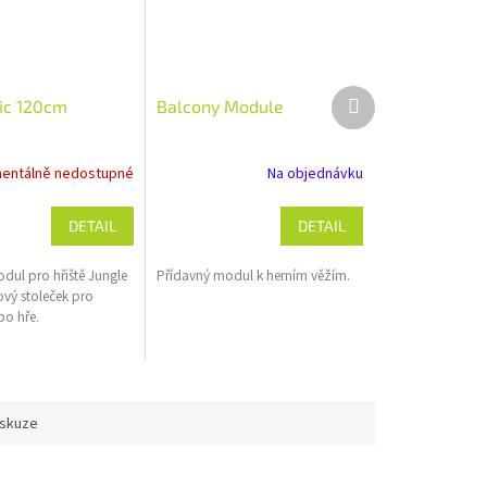
Další
nic 120cm
Balcony Module
produkt
entálně nedostupné
Na objednávku
DETAIL
DETAIL
dul pro hřiště Jungle
Přídavný modul k herním věžím.
vý stoleček pro
o hře.
iskuze