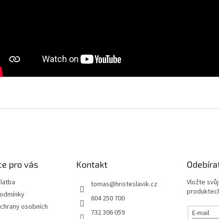
e pro vás
Kontakt
Odebíra
latba
Vložte svů
tomas
@
hristeslavik.cz
produktech
podmínky
604 250 700
chrany osobních
732 306 059
E-mail