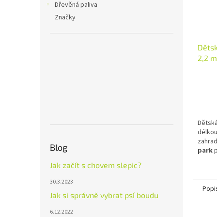
Dřevěná paliva
Značky
Děts
2,2 m
Dětská
délkou
zahra
Blog
park
p
Prakti
Jak začít s chovem slepic?
snadné
hadici
30.3.2023
bezpeč
Popi
Jak si správně vybrat psí boudu
přímo 
6.12.2022
Hlav