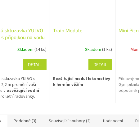
ká skluzavka YULVO
Train Module
Mini Pic
 s přípojkou na vodu
Skladem
(14 ks)
Skladem
(1 ks)
Mom
DETAIL
DETAIL
 skluzavka YULVO s
Rozšiřující modul lokomotivy
Přídavný mo
 2,2 m promění vaši
k herním věžím
Gym pikniko
du v
osvěžující vodní
odpočinek p
ro letní radovánky.
cké řešení umožňuje
 napojení na zahradní
, čímž dětem zajistíte
né a zábavné klouzání
s
Podobné (3)
Související soubory (2)
Hodnocení
D
do vody.
ní přednosti