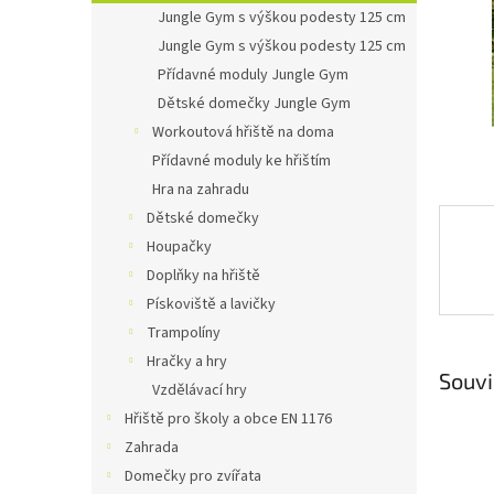
n
Jungle Gym s výškou podesty 125 cm
e
Jungle Gym s výškou podesty 125 cm
l
Přídavné moduly Jungle Gym
Dětské domečky Jungle Gym
Workoutová hřiště na doma
Přídavné moduly ke hřištím
Hra na zahradu
Dětské domečky
Houpačky
Doplňky na hřiště
Pískoviště a lavičky
Trampolíny
Hračky a hry
Souvi
Vzdělávací hry
Hřiště pro školy a obce EN 1176
Zahrada
Domečky pro zvířata