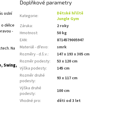
Doplňkové parametry
s oslní
Dětské hřiště
Kategorie
:
Jungle Gym
 o délce
Záruka
:
2 roky
pravou -
Hmotnost
:
50 kg
EAN
:
8714579005947
Materiál - dřevo
:
smrk
ktech. Na
Rozměry - d.š.v.
:
147 x 193 x 305 cm
Rozměr podesty
:
53 x 120 cm
e, Swing,
Výška podesty
:
145 cm
Rozměr druhé
93 x 117 cm
podesty
:
Výška druhé
100 cm
podesty
:
Vhodné pro
:
děti od 3 let