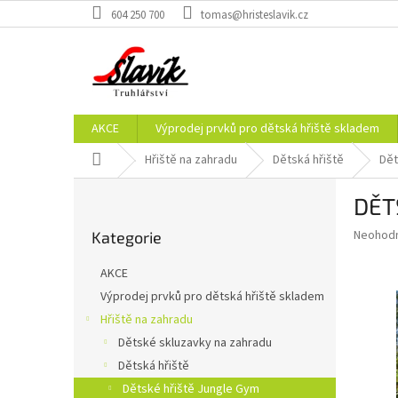
Přejít
604 250 700
tomas@hristeslavik.cz
na
obsah
AKCE
Výprodej prvků pro dětská hřiště skladem
Domů
Hřiště na zahradu
Dětská hřiště
Dět
P
DĚT
o
Přeskočit
s
Průměr
Neohod
Kategorie
kategorie
t
hodnoce
r
produkt
AKCE
a
je
Výprodej prvků pro dětská hřiště skladem
0,0
n
z
Hřiště na zahradu
n
5
í
Dětské skluzavky na zahradu
hvězdič
p
Dětská hřiště
a
Dětské hřiště Jungle Gym