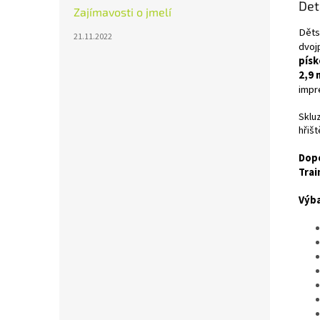
Det
sklu
Zajímavosti o jmelí
Děts
21.11.2022
dvoj
pís
2,9 
impr
Sklu
hřišt
Dopo
Trai
Výba