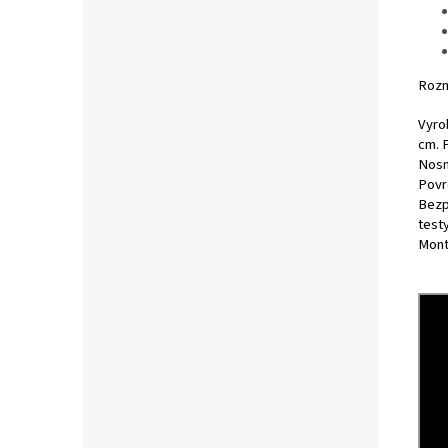
Rozmě
Vyro
cm. 
Nosn
Povr
Bezp
test
Mont