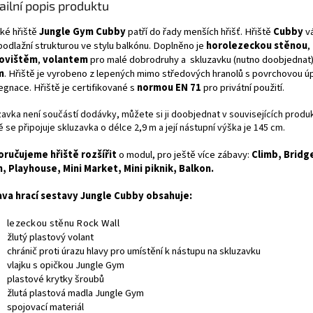
ailní popis produktu
zavky:
ké hřiště
Jungle Gym Cubby
patří do řady menších hřišť. Hřiště
Cubby
vá
Integrovaná přípojka
podlažní strukturou ve stylu balkónu. Doplněno je
horolezeckou
stěnou
,
na vodu:
Snadné
kovištěm
,
volantem
pro malé dobrodruhy a skluzavku (nutno doobjednat)
propojení se zahradní
m
. Hřiště je vyrobeno z lepených mimo středových hranolů s povrchovou ú
hadicí pro vytvoření
egnace. Hřiště je certifikované s
normou EN 71
pro privátní použití.
vodní skluzavky.
Délka 2,2 metru:
zavka není součástí dodávky, můžete si ji doobjednat v souvisejících produ
Optimální rozměr pro
ě se připojuje skluzavka o délce 2,9 m a její nástupní výška je 145 cm.
bezpečné a plynulé
svezení dětí na
ručujeme hřiště rozšířit
o modul, pro ještě více zábavy:
Climb, Bridg
zahradním hřišti.
n, Playhouse, Mini Market, Mini piknik, Balkon.
Kvalita KBT:
Odolné
provedení zaručující
va hrací sestavy Jungle Cubby obsahuje:
dlouhou životnost při
venkovním používání.
lezeckou stěnu Rock Wall
žlutý plastový volant
chránič proti úrazu hlavy pro umístění k nástupu na skluzavku
vlajku s opičkou Jungle Gym
plastové krytky šroubů
žlutá plastová madla Jungle Gym
spojovací materiál