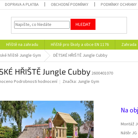
DOPRAVA A PLATBA
OBCHODNÍ PODMÍNKY
PODMÍNKY OCHRANY 
HLEDAT
Hřiště na zahradu
Hřiště pro školy a obce EN 1176
Zahrada
ské hřiště Jungle Gym
DĚTSKÉ HŘIŠTĚ Jungle Cubby
SKÉ HŘIŠTĚ Jungle Cubby
2600401070
né
noceno
Podrobnosti hodnocení
Značka:
Jungle Gym
ní
24 
u
Na ob
ek.
Montáž J
Nátěr JG