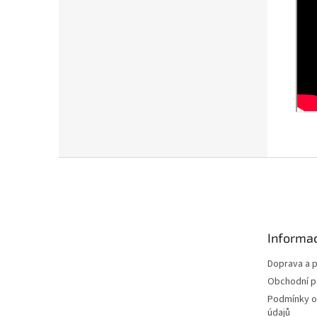
Z
á
p
a
t
Informac
í
Doprava a p
Obchodní 
Podmínky o
údajů