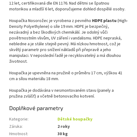
1
2
let, certifikovaná dle EN 1176.
Nad dětmi se špatnou
motorikou a mladší 6 let, doporučujeme dohled dospělé osoby.
Houpačka Nosorožec je vyrobena z pevného
HDPE plastu
(High-
Density Polyethylene) o síle 19 mm. HDPE je bezpečný,
nezávadný a bez škodlivých chemikálií. Je odolný vůči
povětrnostním vlivům, UV záření i vandalismu. HDPE nepraská,
nebledne a je stále stejně pevný. Má nízkou hmotnost, což je
skvělý parametr pro snížení nákladů při přepravě a jeho
manipulaci. V neposlední řadě je recyklovatelný a má dlouhou
životnost.
Houpačka je upevněna na pružině o průměru 17 cm, výškou 41
cm a sílou materiálu 18 mm.
Houpačka je dodávána v nesmontovaném stavu (panely a
pružina zvlášť) a včetně betonovacího kotvení.
Doplňkové parametry
Kategorie
:
Dětské houpačky
Záruka
:
2 roky
Hmotnost
:
30 kg