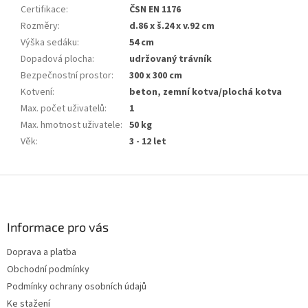
Certifikace
:
ČSN EN 1176
Rozměry
:
d.86 x š.24 x v.92 cm
Výška sedáku
:
54 cm
Dopadová plocha
:
udržovaný trávník
Bezpečnostní prostor
:
300 x 300 cm
Kotvení
:
beton, zemní kotva/plochá kotva
Max. počet uživatelů
:
1
Max. hmotnost uživatele
:
50 kg
Věk
:
3 - 12 let
Z
á
p
a
Informace pro vás
t
Doprava a platba
í
Obchodní podmínky
Podmínky ochrany osobních údajů
Ke stažení