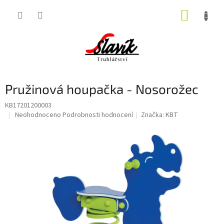
Přejít
NÁKUP
na
obsah
KOŠÍK
Pružinová houpačka - Nosorožec
KB17201200003
Průměrné
Neohodnoceno
Podrobnosti hodnocení
Značka:
KBT
hodnocení
produktu
je
0,0
z
5
hvězdiček.