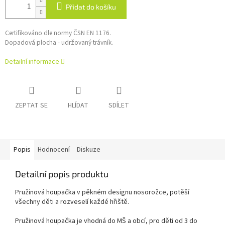
Přidat do košíku
Certifikováno dle normy ČSN EN 1176.
Dopadová plocha - udržovaný trávník.
Detailní informace
ZEPTAT SE
HLÍDAT
SDÍLET
Popis
Hodnocení
Diskuze
Detailní popis produktu
Pružinová houpačka v pěkném designu nosorožce, potěší
všechny děti
a rozveselí každé hřiště
.
Pružinová houpačka je vhodná do MŠ a obcí, pro děti
od 3
do