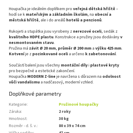
Houpačka je ideálním doplňkem pro
veřejná dětská hřiště
–
hodí se k
mateřským a základním školám
, na
obecní a
městská hřiště
, ale i do areálů
hotelů a penzionů
.
Rukojeti a stupátka jsou vyrobeny z
nerezové oceli
, sedák z
kvalitního HDPE plastu
. Konstrukce a pružiny jsou dodávány
v
nesmontovaném stavu
.
Pružina má
závit Ø 20 mm
,
průměr Ø 200 mm
a
výšku 425 mm
.
Kotvení
je z
pozinkované oceli
a určeno
k zabetonování
.
Součástí balení jsou všechny
montážní díly
i
plastové kryty
pro bezpečné a estetické zakončení.
Houpačka
MODERN Z-line
je navržena s důrazem na
odolnost
vůči vandalismu
a nadčasový, moderní vzhled.
Doplňkové parametry
Kategorie
:
Pružinové houpačky
Záruka
:
2 roky
Hmotnost
:
30 kg
Rozměr - d. š. v.
:
80 x 39 x 74 cm