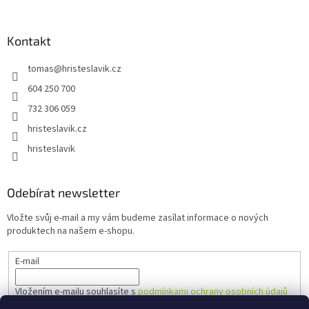
Kontakt
tomas
@
hristeslavik.cz
604 250 700
732 306 059
hristeslavik.cz
hristeslavik
Odebírat newsletter
Vložte svůj e-mail a my vám budeme zasílat informace o nových
produktech na našem e-shopu.
E-mail
Vložením e-mailu souhlasíte s
podmínkami ochrany osobních údajů