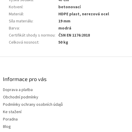
Výška sedáku
:
47 cm
Kotvení
:
betonovací
Materiál
:
HDPE plast, nerezová ocel
Síla materiálu
:
19 mm
Barva
:
modrá
Certifikát shody s normou
:
ČSN EN 1176:2018
Celková nosnost
:
50 kg
Z
á
p
a
Informace pro vás
t
Doprava a platba
í
Obchodní podmínky
Podmínky ochrany osobních údajů
Ke stažení
Poradna
Blog