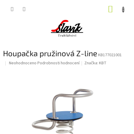
Přejít
NÁKUP
na
obsah
KOŠÍK
Houpačka pružinová Z-line
KB177021001
Průměrné
Neohodnoceno
Podrobnosti hodnocení
Značka:
KBT
hodnocení
produktu
je
0,0
z
5
hvězdiček.