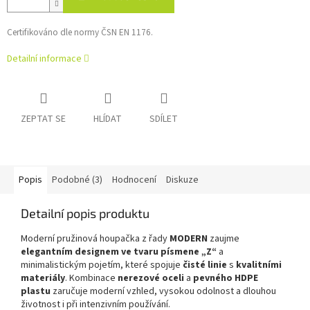
Certifikováno dle normy ČSN EN 1176.
Detailní informace
ZEPTAT SE
HLÍDAT
SDÍLET
Popis
Podobné (3)
Hodnocení
Diskuze
Detailní popis produktu
Moderní pružinová houpačka z řady
MODERN
zaujme
elegantním designem ve tvaru písmene „Z“
a
minimalistickým pojetím, které spojuje
čisté linie
s
kvalitními
materiály
. Kombinace
nerezové oceli
a
pevného HDPE
plastu
zaručuje moderní vzhled, vysokou odolnost a dlouhou
životnost i při intenzivním používání.